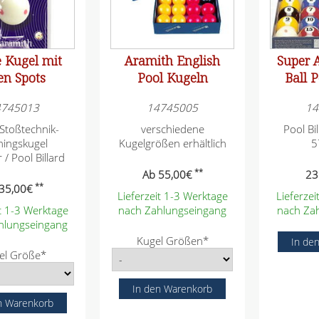
 Kugel mit
Aramith English
Super 
en Spots
Pool Kugeln
Ball P
4745013
14745005
14
 Stoßtechnik-
verschiedene
Pool Bi
ningskugel
Kugelgrößen erhältlich
5
/ Pool Billard
**
Ab
55,00
€
23
**
35,00
€
Lieferzeit 1-3 Werktage
Lieferze
it 1-3 Werktage
nach Zahlungseingang
nach Za
hlungseingang
P
Kugel Größen
*
f
el Größe
*
l
i
c
h