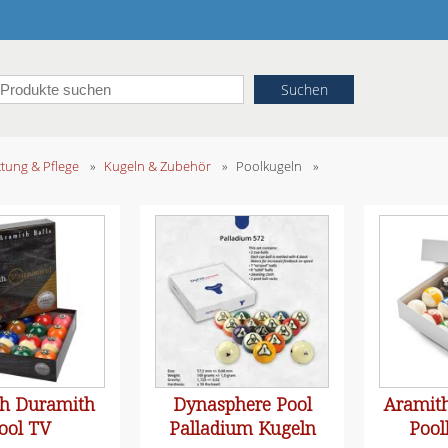
ttung & Pflege
»
Kugeln & Zubehör
»
Poolkugeln
»
h Duramith
Dynasphere Pool
Aramith
ool TV
Palladium Kugeln
Pool