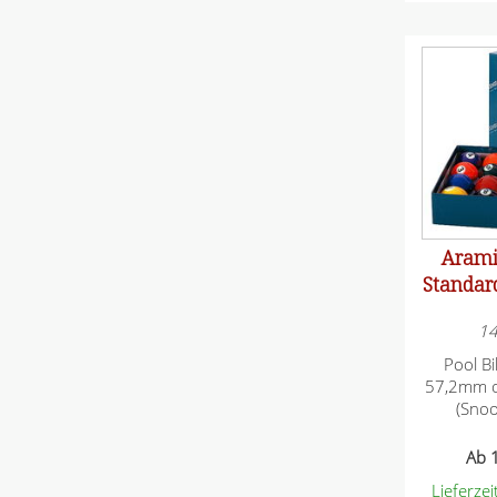
h
t
f
e
l
d
Arami
Standard
1
Pool Bi
57,2mm o
(Sno
Ab
1
Lieferze