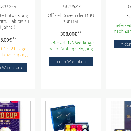
4701256
1470587
1
te Entwicklung
Offiziell Kugeln der DBU
5
th. Hält bis zu
zur DM
Lieferze
 Jahre !
nach Za
**
308,00
€
**
5,00
€
Lieferzeit 1-3 Werktage
eit 14-21 Tage
nach Zahlungseingang
hlungseingang