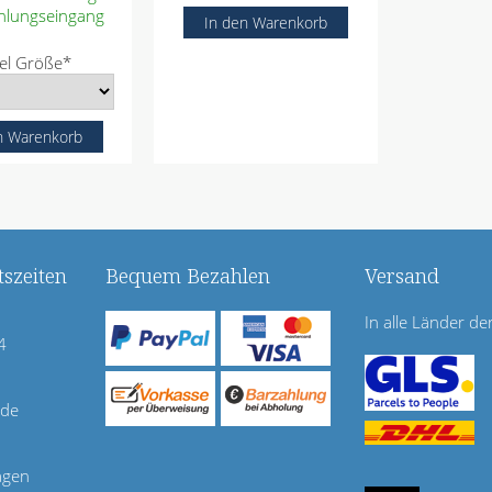
hlungseingang
el Größe
*
szeiten
Bequem Bezahlen
Versand
In alle Länder de
4
.de
agen