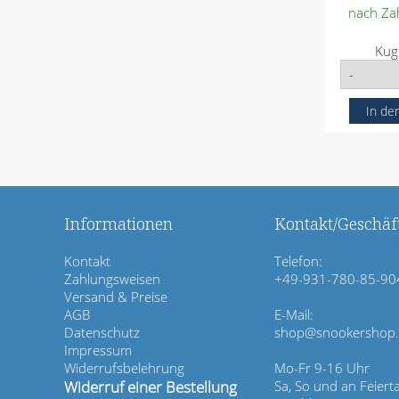
nach Za
P
Kug
f
l
i
c
h
t
f
e
l
Informationen
Kontakt/Geschäft
d
N
Kontakt
Telefon:
a
Zahlungsweisen
+49-931-780-85-90
v
Versand & Preise
i
AGB
E-Mail:
g
Datenschutz
shop@snookershop
a
Impressum
t
Widerrufsbelehrung
Mo-Fr 9-16 Uhr
i
Widerruf einer Bestellung
Sa, So und an Feiert