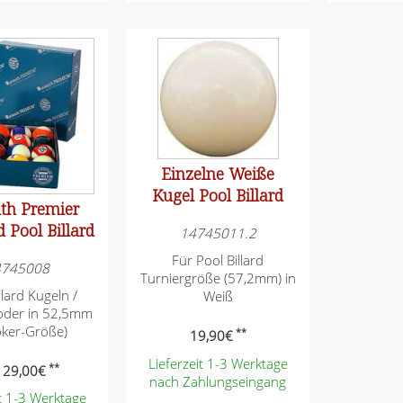
t
f
e
l
d
Einzelne Weiße
Kugel Pool Billard
th Premier
 Pool Billard
14745011.2
Für Pool Billard
4745008
Turniergröße (57,2mm) in
llard Kugeln /
Weiß
der in 52,5mm
oker-Größe)
**
19,90
€
Lieferzeit 1-3 Werktage
**
29,00
€
nach Zahlungseingang
it 1-3 Werktage