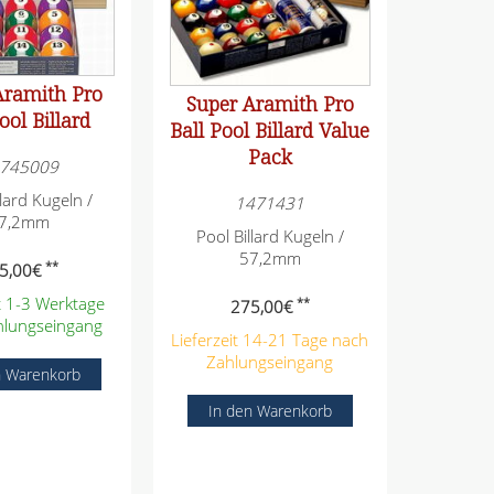
Aramith Pro
Super Aramith Pro
ool Billard
Ball Pool Billard Value
Pack
745009
llard Kugeln /
1471431
7,2mm
Pool Billard Kugeln /
57,2mm
**
5,00
€
it 1-3 Werktage
**
275,00
€
hlungseingang
Lieferzeit 14-21 Tage nach
Zahlungseingang