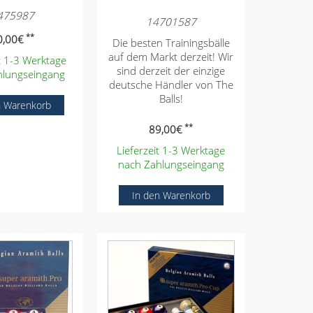
475987
14701587
**
0,00
€
Die besten Trainingsbälle
auf dem Markt derzeit! Wir
it 1-3 Werktage
sind derzeit der einzige
hlungseingang
deutsche Händler von The
Balls!
**
89,00
€
Lieferzeit 1-3 Werktage
nach Zahlungseingang