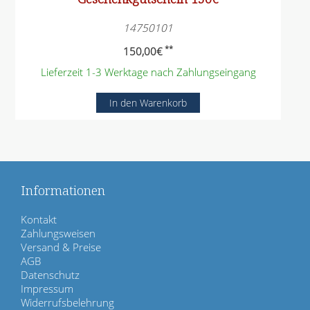
14750101
**
150,00
€
Lieferzeit 1-3 Werktage nach Zahlungseingang
Informationen
N
Kontakt
a
Zahlungsweisen
v
Versand & Preise
i
AGB
g
Datenschutz
a
Impressum
t
Widerrufsbelehrung