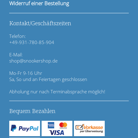
i
Widerruf einer Bestellung
o
n
ü
Kontakt/Geschäftszeiten
b
e
Telefon:
r
+49-931-780-85-904
s
p
E-Mail:
r
shop@snookershop.de
i
n
Mo-Fr 9-16 Uhr
g
Sa, So und an Feiertagen geschlossen
e
n
Abholung nur nach Terminabsprache möglich!
Bequem Bezahlen