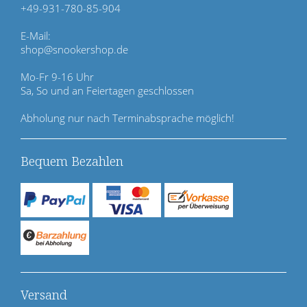
r
+49-931-780-85-904
s
p
E-Mail:
r
shop@snookershop.de
i
n
Mo-Fr 9-16 Uhr
g
Sa, So und an Feiertagen geschlossen
e
n
Abholung nur nach Terminabsprache möglich!
Bequem Bezahlen
Versand