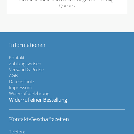
Queues
Informationen
N
Kontakt
a
Zahlungsweisen
v
Versand & Preise
i
AGB
g
Datenschutz
a
Impressum
t
Widerrufsbelehrung
i
Widerruf einer Bestellung
o
n
ü
Kontakt/Geschäftszeiten
b
e
Telefon: