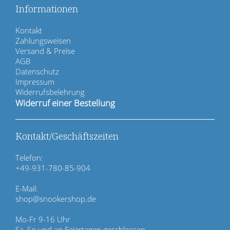
f
Informationen
e
l
N
Kontakt
d
a
Zahlungsweisen
v
Versand & Preise
i
AGB
g
Datenschutz
a
Impressum
t
Widerrufsbelehrung
i
Widerruf einer Bestellung
o
n
ü
Kontakt/Geschäftszeiten
b
e
Telefon:
r
+49-931-780-85-904
s
p
E-Mail:
r
shop@snookershop.de
i
n
Mo-Fr 9-16 Uhr
g
Sa, So und an Feiertagen geschlossen