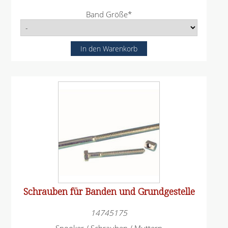
P
Band Größe
*
f
l
i
c
h
t
f
e
l
d
Schrauben für Banden und Grundgestelle
14745175
Snooker / Schrauben / Muttern