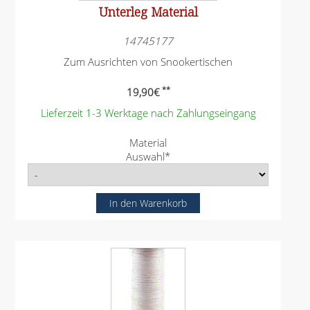
Unterleg Material
14745177
Zum Ausrichten von Snookertischen
**
19,90
€
Lieferzeit 1-3 Werktage nach Zahlungseingang
P
Material
f
Auswahl
*
l
i
c
h
t
f
e
l
d