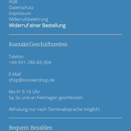
i
AGB
g
Datenschutz
a
Impressum
t
Widerrufsbelehrung
i
Widerruf einer Bestellung
o
n
ü
Kontakt/Geschäftszeiten
b
e
Telefon:
r
+49-931-780-85-904
s
p
E-Mail:
r
shop@snookershop.de
i
n
Mo-Fr 9-16 Uhr
g
Sa, So und an Feiertagen geschlossen
e
n
Abholung nur nach Terminabsprache möglich!
Bequem Bezahlen