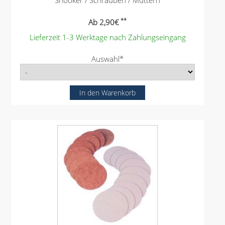
**
Ab
2,90
€
Lieferzeit 1-3 Werktage nach Zahlungseingang
P
Auswahl
*
f
l
i
c
h
t
f
e
l
d