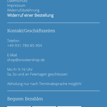
g
Datenschutz
a
Impressum
t
Widerrufsbelehrung
i
Widerruf einer Bestellung
o
n
ü
Kontakt/Geschäftszeiten
b
e
Telefon:
r
+49-931-780-85-904
s
p
E-Mail:
r
shop@snookershop.de
i
n
Mo-Fr 9-16 Uhr
g
Sa, So und an Feiertagen geschlossen
e
n
Abholung nur nach Terminabsprache möglich!
Bequem Bezahlen