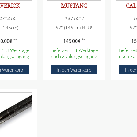
VERICK
MUSTANG
CAL
471414
1471412
1
" (145cm)
57" (145cm) NEU!
57"
**
**
0,00
€
145,00
€
15
it 1-3 Werktage
Lieferzeit 1-3 Werktage
Lieferze
hlungseingang
nach Zahlungseingang
nach Za