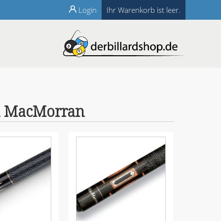
Login
Ihr Warenkorb ist leer.
on MacMorran