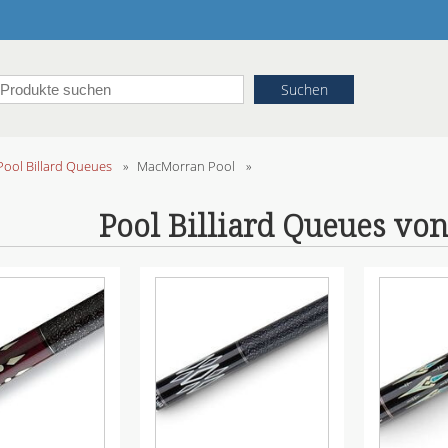
Pool Billard Queues
»
MacMorran Pool
»
Pool Billiard Queues v