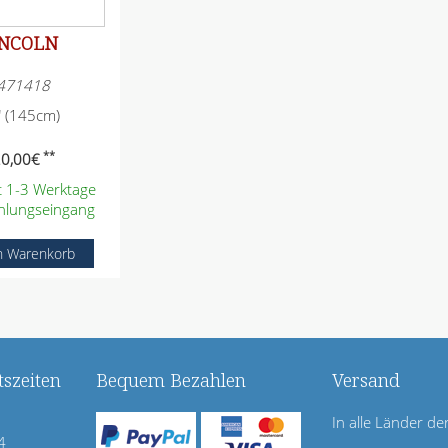
INCOLN
471418
" (145cm)
**
0,00
€
it 1-3 Werktage
hlungseingang
szeiten
Bequem Bezahlen
Versand
In alle Länder de
4