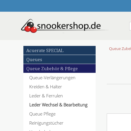
N
Queue Zubeh
Acuerate SPECIAL
a
Queues
v
i
Queue Zubehör & Pflege
g
Queue-Verlängerungen
a
t
Kreiden & Halter
i
o
Leder & Ferrulen
n
Leder Wechsel & Bearbeitung
ü
b
Queue Pflege
e
Reinigungstücher
r
s