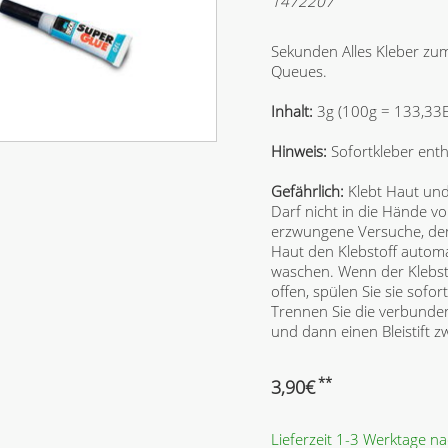
1472207
Sekunden Alles Kleber zu
Queues.
Inhalt:
3g (100g = 133,33E
Hinweis:
Sofortkleber enth
Gefährlich:
Klebt Haut und
Darf nicht in die Hände v
erzwungene Versuche, den 
Haut den Klebstoff automa
waschen. Wenn der Klebstof
offen, spülen Sie sie sofo
Trennen Sie die verbunden
und dann einen Bleistift z
**
3,90
€
Lieferzeit 1-3 Werktage n