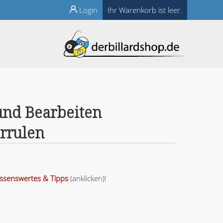
Login
Ihr Warenkorb ist leer.
und Bearbeiten
rrulen
ssenswertes & Tipps
(anklicken)!