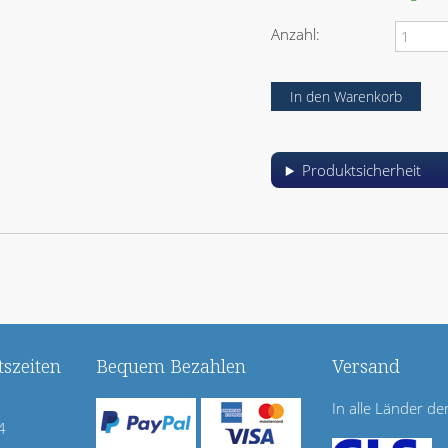
Anzahl:
Produktsicherheit
szeiten
Bequem Bezahlen
Versand
In alle Länder de
4