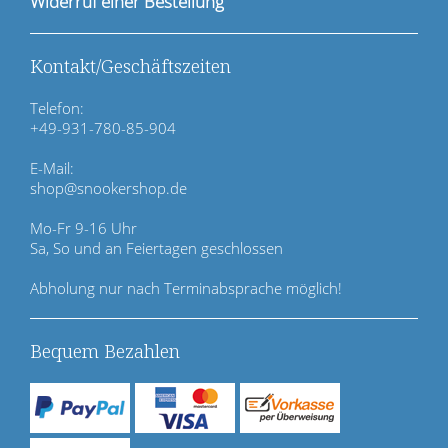
Widerruf einer Bestellung
o
n
ü
Kontakt/Geschäftszeiten
b
e
Telefon:
r
+49-931-780-85-904
s
p
E-Mail:
r
shop@snookershop.de
i
n
Mo-Fr 9-16 Uhr
g
Sa, So und an Feiertagen geschlossen
e
n
Abholung nur nach Terminabsprache möglich!
Bequem Bezahlen