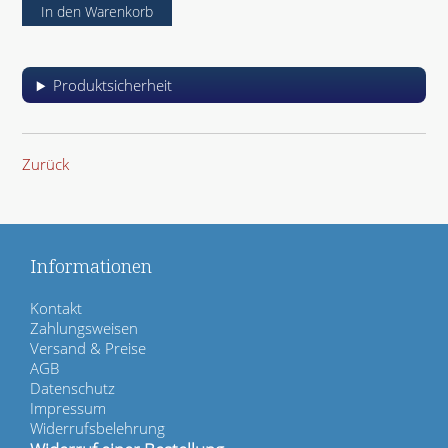
Produktsicherheit
Zurück
Informationen
N
Kontakt
a
Zahlungsweisen
v
Versand & Preise
i
AGB
g
Datenschutz
a
Impressum
t
Widerrufsbelehrung
i