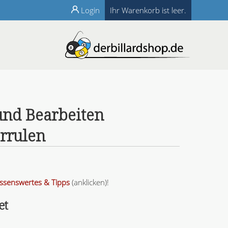
Login
Ihr Warenkorb ist leer.
und Bearbeiten
rrulen
ssenswertes & Tipps
(anklicken)!
et