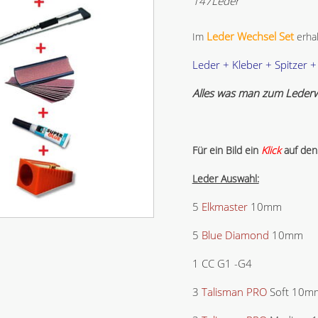
147Leder
Leder Wechsel Set
Im
erhal
Leder + Kleber + Spitzer +
Alles was man zum Lederw
Für ein Bild ein
Klick
auf den
Leder Auswahl:
5
Elkmaster
10mm
5
Blue Diamond
10mm
1 CC G1 -G4
3
Talisman PRO
Soft 10m