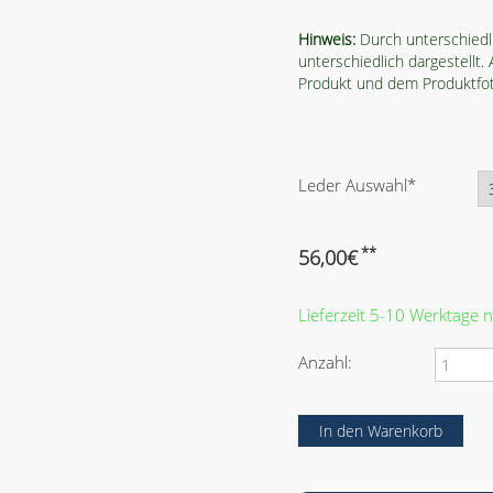
Hinweis:
Durch unterschiedl
unterschiedlich dargestellt
Produkt und dem Produktf
.
P
Leder Auswahl
*
f
l
i
**
56,00
€
c
h
Lieferzeit 5-10 Werktage
t
f
e
Anzahl:
l
d