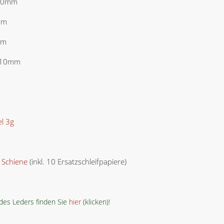
10mm
mm
mm
 10mm
l 3g
 Schiene
(inkl. 10 Ersatzschleifpapiere)
es Leders finden Sie
hier
(klicken)!