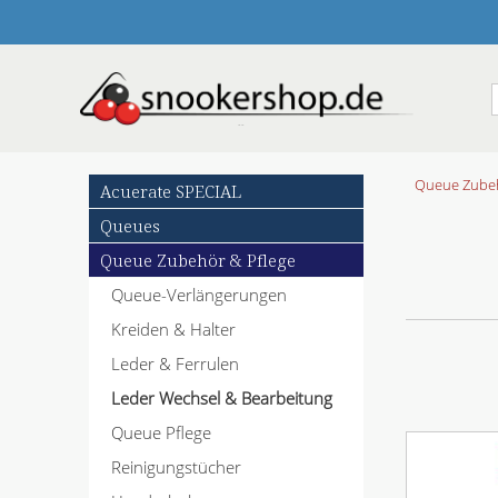
N
Queue Zubeh
Acuerate SPECIAL
a
Queues
v
i
Queue Zubehör & Pflege
g
Queue-Verlängerungen
a
t
Kreiden & Halter
i
o
Leder & Ferrulen
n
Leder Wechsel & Bearbeitung
ü
b
Queue Pflege
e
Reinigungstücher
r
s