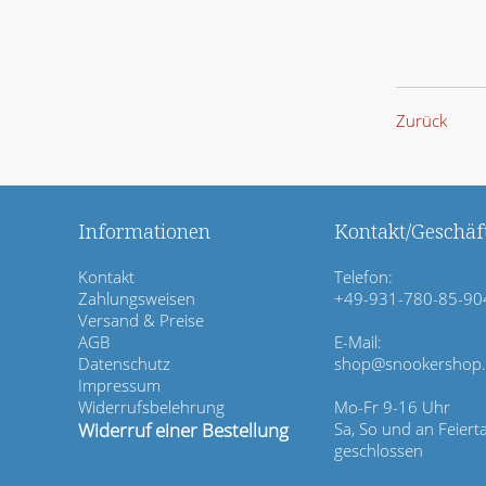
Zurück
Informationen
Kontakt/Geschäft
N
Kontakt
Telefon:
a
Zahlungsweisen
+49-931-780-85-90
v
Versand & Preise
i
AGB
E-Mail:
g
Datenschutz
shop@snookershop
a
Impressum
t
Widerrufsbelehrung
Mo-Fr 9-16 Uhr
i
Widerruf einer Bestellung
Sa, So und an Feiert
o
geschlossen
n