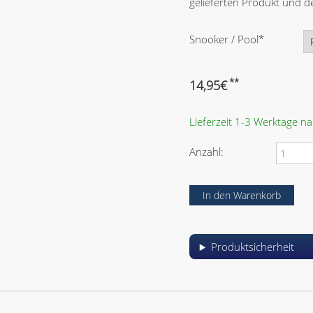
gelieferten Produkt und
P
Snooker / Pool
*
f
l
i
**
14,95
€
c
h
Lieferzeit 1-3 Werktage n
t
f
e
Anzahl:
l
d
Produktsicherheit