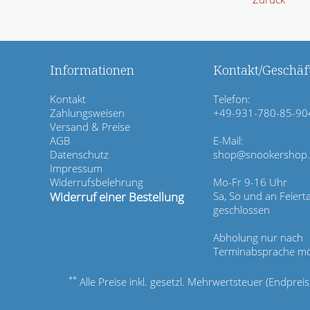
Informationen
Kontakt/Geschäft
N
Kontakt
Telefon:
a
Zahlungsweisen
+49-931-780-85-90
v
Versand & Preise
i
AGB
E-Mail:
g
Datenschutz
shop@snookershop
a
Impressum
t
Widerrufsbelehrung
Mo-Fr 9-16 Uhr
i
Widerruf einer Bestellung
Sa, So und an Feiert
o
geschlossen
n
ü
Abholung nur nach
b
Terminabsprache mö
e
r
**
Alle Preise inkl. gesetzl. Mehrwertsteuer (Endpre
s
p