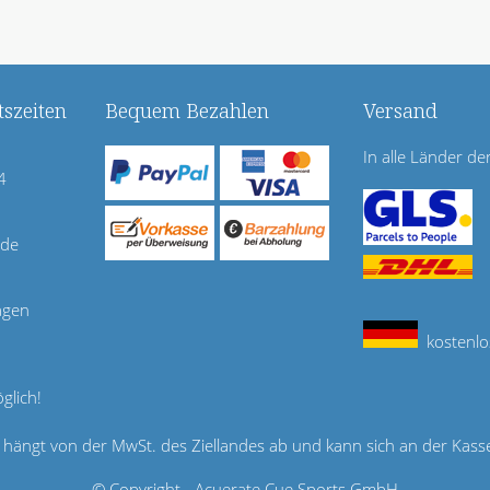
szeiten
Bequem Bezahlen
Versand
In alle Länder de
4
.de
agen
kostenlo
glich!
is hängt von der MwSt. des Ziellandes ab und kann sich an der Kass
© Copyright - Acuerate Cue Sports GmbH