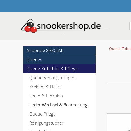
N
Queue Zubeh
Acuerate SPECIAL
a
Queues
v
i
Queue Zubehör & Pflege
g
Queue-Verlängerungen
a
t
Kreiden & Halter
i
o
Leder & Ferrulen
n
Leder Wechsel & Bearbeitung
ü
b
Queue Pflege
e
Reinigungstücher
r
s