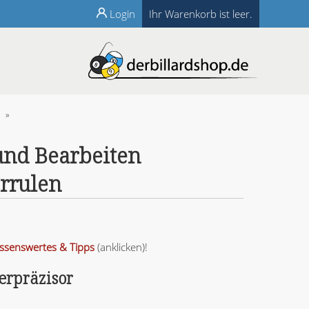
Login
Ihr Warenkorb ist leer.
»
und Bearbeiten
rrulen
ssenswertes & Tipps
(anklicken)!
erpräzisor