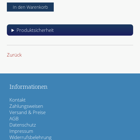
Produktsicherheit
Zurück
Informationen
N
Kontakt
a
Zahlungsweisen
v
Versand & Preise
i
AGB
g
Datenschutz
a
Impressum
t
Widerrufsbelehrung