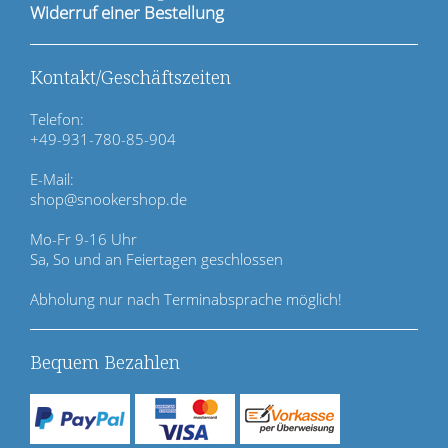
i
Widerruf einer Bestellung
o
n
ü
Kontakt/Geschäftszeiten
b
e
Telefon:
r
+49-931-780-85-904
s
p
E-Mail:
r
shop@snookershop.de
i
n
Mo-Fr 9-16 Uhr
g
Sa, So und an Feiertagen geschlossen
e
n
Abholung nur nach Terminabsprache möglich!
Bequem Bezahlen