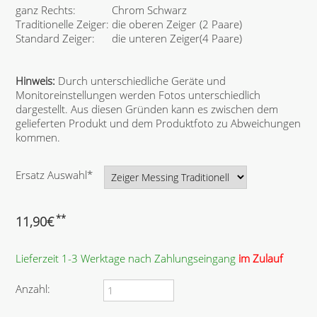
ganz Rechts:
Chrom Schwarz
Traditionelle Zeiger:
die oberen Zeiger
(2 Paare)
Standard Zeiger:
die unteren Zeiger
(4 Paare)
Hinweis:
Durch unterschiedliche Geräte und
Monitoreinstellungen werden Fotos unterschiedlich
dargestellt. Aus diesen Gründen kann es zwischen dem
gelieferten Produkt und dem Produktfoto zu Abweichungen
kommen.
P
Ersatz Auswahl
*
f
l
i
**
11,90
€
c
h
Lieferzeit 1-3 Werktage nach Zahlungseingang
im Zulauf
t
f
e
Anzahl:
l
d