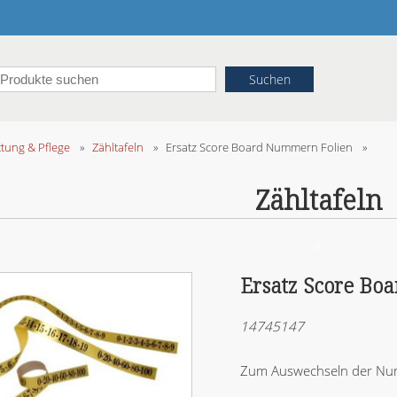
ttung & Pflege
»
Zähltafeln
»
Ersatz Score Board Nummern Folien
»
Zähltafeln
a
Ersatz Score Bo
14745147
Zum Auswechseln der Num