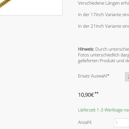
Verschiedene Längen erhäl
In der 17inch Variante sind
In der 21inch Variante sin
Hinweis:
Durch unterschie
Fotos unterschiedlich dar
gelieferten Produkt und
P
Ersatz Auswahl
*
f
l
i
**
10,90
€
c
h
Lieferzeit 1-3 Werktage n
t
f
e
Anzahl:
l