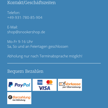
ü
Kontakt/Geschäftszeiten
b
e
Telefon:
r
+49-931-780-85-904
s
p
E-Mail:
r
shop@snookershop.de
i
n
Mo-Fr 9-16 Uhr
g
Sa, So und an Feiertagen geschlossen
e
n
Abholung nur nach Terminabsprache möglich!
Bequem Bezahlen