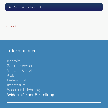
Produktsicherheit
Zurück
Informationen
N
Kontakt
a
Zahlungsweisen
v
Versand & Preise
i
AGB
g
Datenschutz
a
Impressum
t
Widerrufsbelehrung
i
Widerruf einer Bestellung
o
n