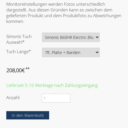
Monitoreinstellungen werden Fotos unterschiedlich
dargestellt. Aus diesen Gründen kann es zwischen dem
gelieferten Produkt und dem Produktfoto zu Abweichungen
kommen.
P
Simonis Tuch
f
Auswahl
*
l
P
Tuch Länge
*
i
f
c
l
h
i
**
208,00
€
t
c
f
h
e
Lieferzeit 5-10 Werktage nach Zahlungseingang
t
l
f
d
e
Anzahl:
l
d