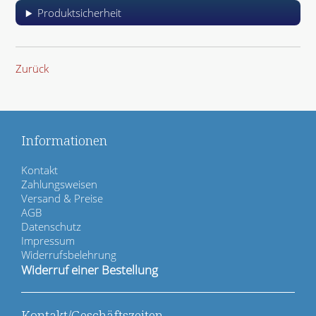
Produktsicherheit
Zurück
Informationen
N
Kontakt
a
Zahlungsweisen
v
Versand & Preise
i
AGB
g
Datenschutz
a
Impressum
t
Widerrufsbelehrung
i
Widerruf einer Bestellung
o
n
ü
Kontakt/Geschäftszeiten