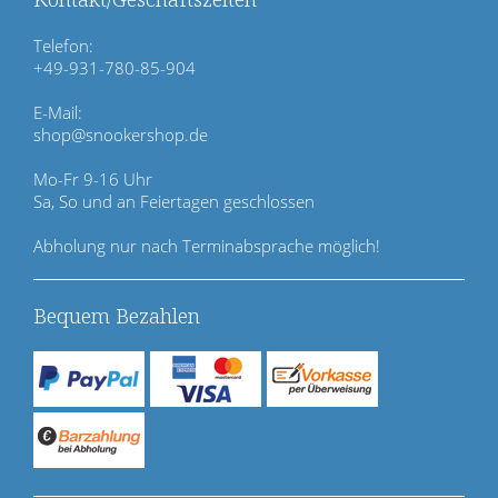
b
e
Telefon:
r
+49-931-780-85-904
s
p
E-Mail:
r
shop@snookershop.de
i
n
Mo-Fr 9-16 Uhr
g
Sa, So und an Feiertagen geschlossen
e
n
Abholung nur nach Terminabsprache möglich!
Bequem Bezahlen