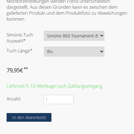
Monitoreinstellungen werden Fotos unterschiedlich
dargestellt. Aus diesen Gründen kann es zwischen dem
gelieferten Produkt und dem Produktfoto zu Abweichungen
kommen.
P
Simonis Tuch
f
Auswahl
*
l
P
Tuch Länge
*
i
f
c
l
h
i
**
79,95
€
t
c
f
h
e
Lieferzeit 5-10 Werktage nach Zahlungseingang
t
l
f
d
e
Anzahl:
l
d