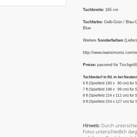
Tuchbreite:
165 cm
Tuchfarbe:
Gelb-Grün / Blau-G
Blue
Weitere
Sonderfarben
(Lieferz
http://www.iwansimonis.com/en
Preise:
passend für Tischgröße
Tuchbedarf in lfd. m bei Neubez
6 ft (Spielfeld 180 x 90 cm) für
7 ft (Spielfeld 198 x 99 cm) für
8 ft (Spielfeld 224 x 112 cm) für
9 ft (Spielfeld 254 x 127 cm) fü
Hinweis:
Durch unterschie
Fotos unterschiedlich dar