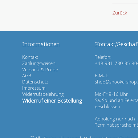
Zurück
Informationen
Kontakt/Geschäft
N
Kontakt
Telefon:
a
Zahlungsweisen
+49-931-780-85-90
v
Versand & Preise
i
AGB
E-Mail:
g
Datenschutz
shop@snookershop
a
Impressum
t
Widerrufsbelehrung
Mo-Fr 9-16 Uhr
i
Widerruf einer Bestellung
Sa, So und an Feiert
o
geschlossen
n
ü
Abholung nur nach
b
Terminabsprache mö
e
r
**