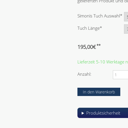
gelieferten Produkt und
P
Simonis Tuch Auswahl
*
f
l
P
Tuch Länge
*
i
f
c
l
h
i
**
195,00
€
t
c
f
h
e
Lieferzeit 5-10 Werktage
t
l
f
d
e
Anzahl:
l
d
Produktsicherheit