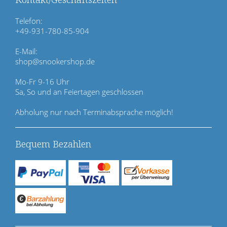
b
e
Telefon:
r
+49-931-780-85-904
s
p
E-Mail:
r
shop@snookershop.de
i
n
Mo-Fr 9-16 Uhr
g
Sa, So und an Feiertagen geschlossen
e
n
Abholung nur nach Terminabsprache möglich!
Bequem Bezahlen