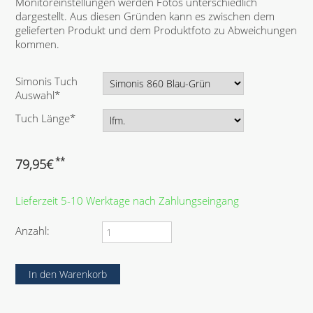
Monitoreinstellungen werden Fotos unterschiedlich
dargestellt. Aus diesen Gründen kann es zwischen dem
gelieferten Produkt und dem Produktfoto zu Abweichungen
kommen.
P
Simonis Tuch
f
Auswahl
*
l
P
Tuch Länge
*
i
f
c
l
h
i
**
79,95
€
t
c
f
h
e
Lieferzeit 5-10 Werktage nach Zahlungseingang
t
l
f
d
e
Anzahl:
l
d