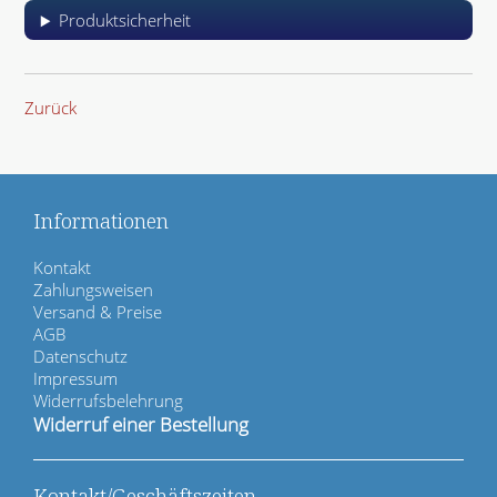
Produktsicherheit
Zurück
Informationen
N
Kontakt
a
Zahlungsweisen
v
Versand & Preise
i
AGB
g
Datenschutz
a
Impressum
t
Widerrufsbelehrung
i
Widerruf einer Bestellung
o
n
ü
Kontakt/Geschäftszeiten