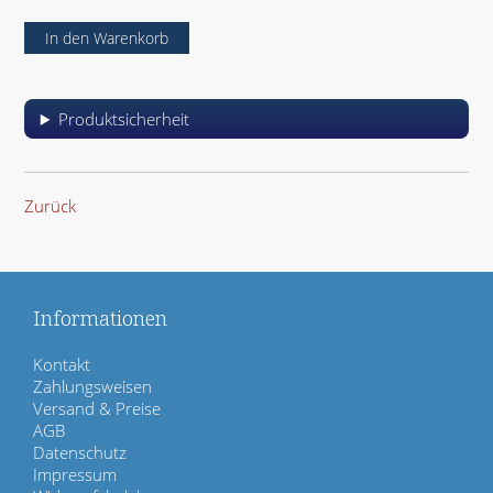
d
Produktsicherheit
Zurück
Informationen
N
Kontakt
a
Zahlungsweisen
v
Versand & Preise
i
AGB
g
Datenschutz
a
Impressum