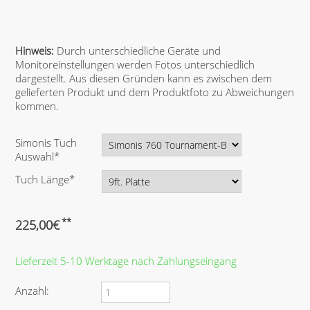
Hinweis:
Durch unterschiedliche Geräte und
Monitoreinstellungen werden Fotos unterschiedlich
dargestellt. Aus diesen Gründen kann es zwischen dem
gelieferten Produkt und dem Produktfoto zu Abweichungen
kommen.
P
Simonis Tuch
f
Auswahl
*
l
P
Tuch Länge
*
i
f
c
l
h
i
**
225,00
€
t
c
f
h
e
Lieferzeit 5-10 Werktage nach Zahlungseingang
t
l
f
d
e
Anzahl:
l