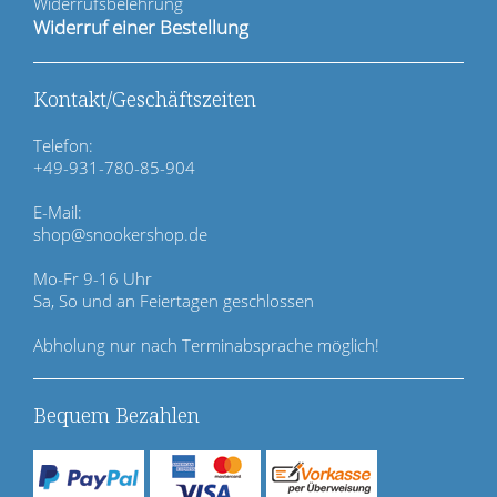
t
Widerrufsbelehrung
i
Widerruf einer Bestellung
o
n
ü
Kontakt/Geschäftszeiten
b
e
Telefon:
r
+49-931-780-85-904
s
p
E-Mail:
r
shop@snookershop.de
i
n
Mo-Fr 9-16 Uhr
g
Sa, So und an Feiertagen geschlossen
e
n
Abholung nur nach Terminabsprache möglich!
Bequem Bezahlen