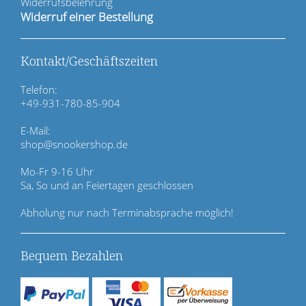
t
Widerrufsbelehrung
i
Widerruf einer Bestellung
o
n
ü
Kontakt/Geschäftszeiten
b
e
Telefon:
r
+49-931-780-85-904
s
p
E-Mail:
r
shop@snookershop.de
i
n
Mo-Fr 9-16 Uhr
g
Sa, So und an Feiertagen geschlossen
e
n
Abholung nur nach Terminabsprache möglich!
Bequem Bezahlen