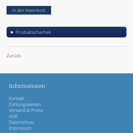
d
Produktsicherheit
Zurück
Informationen
N
Kontakt
a
Zahlungsweisen
v
Versand & Preise
i
AGB
g
Datenschutz
a
Impressum