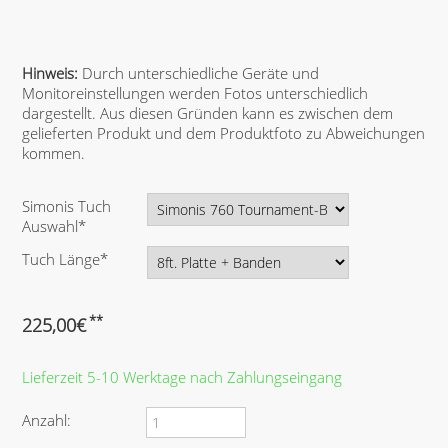
Hinweis:
Durch unterschiedliche Geräte und
Monitoreinstellungen werden Fotos unterschiedlich
dargestellt. Aus diesen Gründen kann es zwischen dem
gelieferten Produkt und dem Produktfoto zu Abweichungen
kommen.
P
Simonis Tuch
f
Auswahl
*
l
P
Tuch Länge
*
i
f
c
l
h
i
**
225,00
€
t
c
f
h
e
Lieferzeit 5-10 Werktage nach Zahlungseingang
t
l
f
d
e
Anzahl:
l