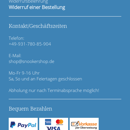
t
Widerrufsbelehrung
i
Widerruf einer Bestellung
o
n
ü
Kontakt/Geschäftszeiten
b
e
Telefon:
r
+49-931-780-85-904
s
p
E-Mail:
r
shop@snookershop.de
i
n
Mo-Fr 9-16 Uhr
g
Sa, So und an Feiertagen geschlossen
e
n
Abholung nur nach Terminabsprache möglich!
Bequem Bezahlen