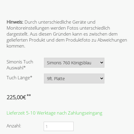
Hinweis:
Durch unterschiedliche Geräte und
Monitoreinstellungen werden Fotos unterschiedlich
dargestellt. Aus diesen Gründen kann es zwischen dem
gelieferten Produkt und dem Produktfoto zu Abweichungen
kommen.
P
Simonis Tuch
f
Auswahl
*
l
P
Tuch Länge
*
i
f
c
l
h
i
**
225,00
€
t
c
f
h
e
Lieferzeit 5-10 Werktage nach Zahlungseingang
t
l
f
d
e
Anzahl:
l