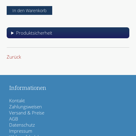
d
Produktsicherheit
Zurück
Informationen
N
Kontakt
a
Zahlungsweisen
v
Versand & Preise
i
AGB
g
Datenschutz
a
Impressum