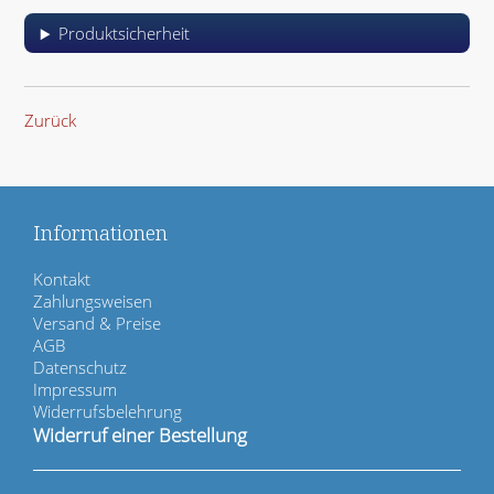
Produktsicherheit
Zurück
Informationen
N
Kontakt
a
Zahlungsweisen
v
Versand & Preise
i
AGB
g
Datenschutz
a
Impressum
t
Widerrufsbelehrung
i
Widerruf einer Bestellung
o
n