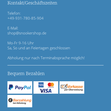
ü
Kontakt/Geschäftszeiten
b
e
Telefon:
r
+49-931-780-85-904
s
p
E-Mail:
r
shop@snookershop.de
i
n
Mo-Fr 9-16 Uhr
g
Sa, So und an Feiertagen geschlossen
e
n
Abholung nur nach Terminabsprache möglich!
Bequem Bezahlen