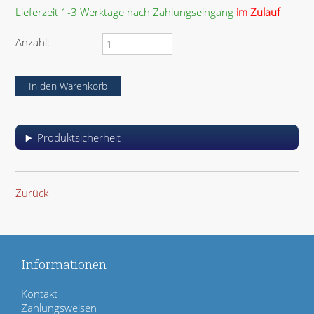
t
Lieferzeit 1-3 Werktage nach Zahlungseingang
im Zulauf
f
e
Anzahl:
l
d
Produktsicherheit
Zurück
Informationen
N
Kontakt
a
Zahlungsweisen