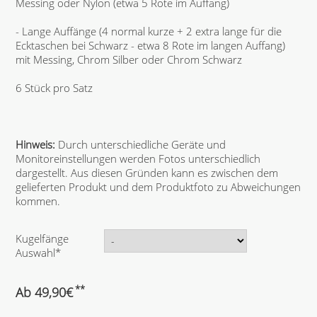
Messing oder Nylon (etwa 5 Rote im Auffang)
- Lange Auffänge (4 normal kurze + 2 extra lange für die
Ecktaschen bei Schwarz - etwa 8 Rote im langen Auffang)
mit Messing, Chrom Silber oder Chrom Schwarz
6 Stück pro Satz
Hinweis:
Durch unterschiedliche Geräte und
Monitoreinstellungen werden Fotos unterschiedlich
dargestellt. Aus diesen Gründen kann es zwischen dem
gelieferten Produkt und dem Produktfoto zu Abweichungen
kommen.
P
Kugelfänge
f
Auswahl
*
l
i
**
Ab
49,90
€
c
h