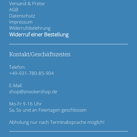
v
Versand & Preise
i
AGB
g
Datenschutz
a
Impressum
t
Widerrufsbelehrung
i
Widerruf einer Bestellung
o
n
ü
Kontakt/Geschäftszeiten
b
e
Telefon:
r
+49-931-780-85-904
s
p
E-Mail:
r
shop@snookershop.de
i
n
Mo-Fr 9-16 Uhr
g
Sa, So und an Feiertagen geschlossen
e
n
Abholung nur nach Terminabsprache möglich!