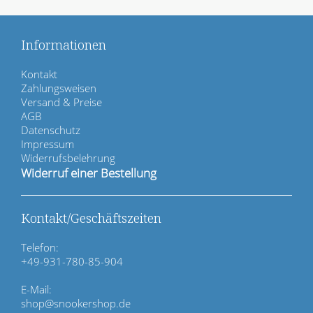
Informationen
N
Kontakt
a
Zahlungsweisen
v
Versand & Preise
i
AGB
g
Datenschutz
a
Impressum
t
Widerrufsbelehrung
i
Widerruf einer Bestellung
o
n
ü
Kontakt/Geschäftszeiten
b
e
Telefon:
r
+49-931-780-85-904
s
p
E-Mail:
r
shop@snookershop.de
i