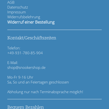
i
AGB
g
Datenschutz
a
Impressum
t
Widerrufsbelehrung
i
Widerruf einer Bestellung
o
n
ü
Kontakt/Geschäftszeiten
b
e
Telefon:
r
+49-931-780-85-904
s
p
E-Mail:
r
shop@snookershop.de
i
n
Mo-Fr 9-16 Uhr
g
Sa, So und an Feiertagen geschlossen
e
n
Abholung nur nach Terminabsprache möglich!
Bequem Bezahlen