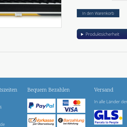
Produktsicherheit
szeiten
Bequem Bezahlen
Versand
In alle Länder de
4
.de