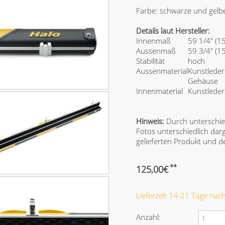
Farbe: schwarze und gelbe
Details laut Hersteller:
Innenmaß
59 1/4" (1
Aussenmaß
59 3/4" (1
Stabilität
hoch
Aussenmaterial
Kunstleder
Gehäuse
Innenmaterial
Kunstlede
Hinweis:
Durch unterschie
Fotos unterschiedlich dar
gelieferten Produkt und
**
125,00
€
Lieferzeit 14-21 Tage na
Anzahl: