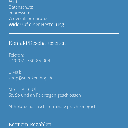
i
AGB
g
Datenschutz
a
Impressum
t
Widerrufsbelehrung
i
Widerruf einer Bestellung
o
n
ü
Kontakt/Geschäftszeiten
b
e
Telefon:
r
+49-931-780-85-904
s
p
E-Mail:
r
shop@snookershop.de
i
n
Mo-Fr 9-16 Uhr
g
Sa, So und an Feiertagen geschlossen
e
n
Abholung nur nach Terminabsprache möglich!
Bequem Bezahlen