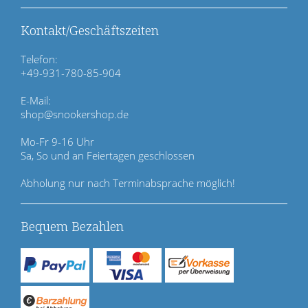
n
ü
Kontakt/Geschäftszeiten
b
e
Telefon:
r
+49-931-780-85-904
s
p
E-Mail:
r
shop@snookershop.de
i
n
Mo-Fr 9-16 Uhr
g
Sa, So und an Feiertagen geschlossen
e
n
Abholung nur nach Terminabsprache möglich!
Bequem Bezahlen