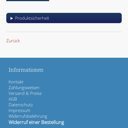
Produktsicherheit
Zurück
Informationen
N
Kontakt
a
Zahlungsweisen
v
Versand & Preise
i
AGB
g
Datenschutz
a
Impressum
t
Widerrufsbelehrung
i
Widerruf einer Bestellung
o