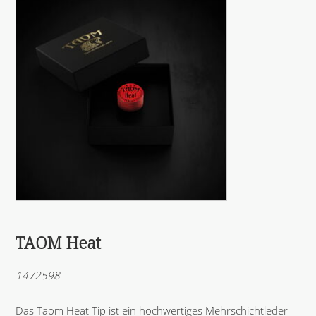
TAOM Heat
1472598
Das Taom Heat Tip ist ein hochwertiges Mehrschichtleder