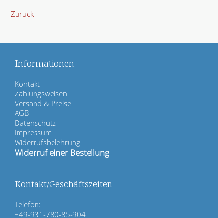
Zurück
Informationen
N
Kontakt
a
Zahlungsweisen
v
Versand & Preise
i
AGB
g
Datenschutz
a
Impressum
t
Widerrufsbelehrung
i
Widerruf einer Bestellung
o
n
ü
Kontakt/Geschäftszeiten
b
e
Telefon:
r
+49-931-780-85-904