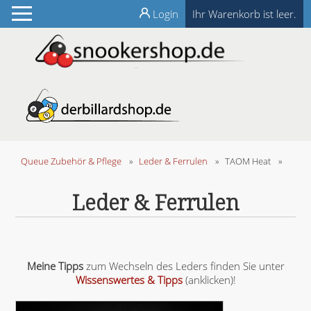
Login
Ihr Warenkorb ist leer.
Queue Zubehör & Pflege
»
Leder & Ferrulen
»
TAOM Heat
»
Leder & Ferrulen
Meine Tipps
zum Wechseln des Leders finden Sie unter
Wissenswertes & Tipps
(anklicken)!