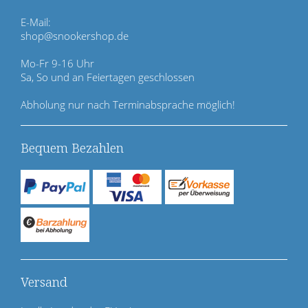
s
p
E-Mail:
r
shop@snookershop.de
i
n
Mo-Fr 9-16 Uhr
g
Sa, So und an Feiertagen geschlossen
e
n
Abholung nur nach Terminabsprache möglich!
Bequem Bezahlen
Versand