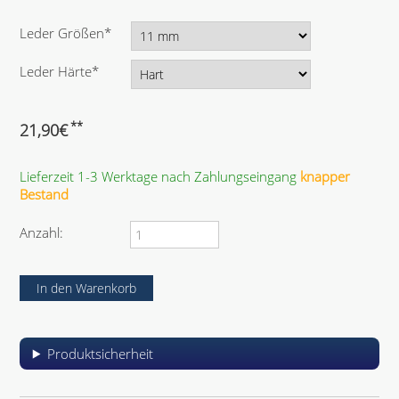
P
Leder Größen
*
f
l
P
Leder Härte
*
i
f
c
l
h
i
**
21,90
€
t
c
f
h
e
Lieferzeit 1-3 Werktage nach Zahlungseingang
knapper
t
l
Bestand
f
d
e
l
Anzahl:
d
Produktsicherheit