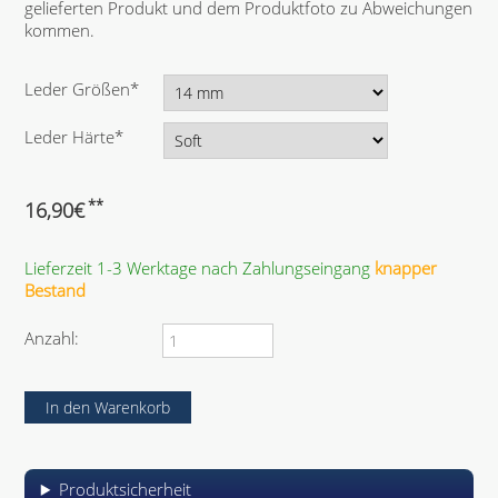
gelieferten Produkt und dem Produktfoto zu Abweichungen
kommen.
P
Leder Größen
*
f
l
P
Leder Härte
*
i
f
c
l
h
i
**
16,90
€
t
c
f
h
e
Lieferzeit 1-3 Werktage nach Zahlungseingang
knapper
t
l
Bestand
f
d
e
l
Anzahl:
d
Produktsicherheit