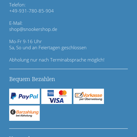
e
Telefon:
r
+49-931-780-85-904
s
p
E-Mail:
r
shop@snookershop.de
i
n
Mo-Fr 9-16 Uhr
g
Sa, So und an Feiertagen geschlossen
e
n
Abholung nur nach Terminabsprache möglich!
Bequem Bezahlen