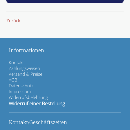
Zurück
Informationen
N
Kontakt
a
Zahlungsweisen
v
Versand & Preise
i
AGB
g
Datenschutz
a
Impressum
t
Widerrufsbelehrung
i
Widerruf einer Bestellung
o
n
ü
Kontakt/Geschäftszeiten
b