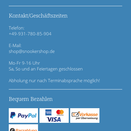
o
n
ü
Kontakt/Geschäftszeiten
b
e
Telefon:
r
+49-931-780-85-904
s
p
E-Mail:
r
shop@snookershop.de
i
n
Mo-Fr 9-16 Uhr
g
Sa, So und an Feiertagen geschlossen
e
n
Abholung nur nach Terminabsprache möglich!
Bequem Bezahlen