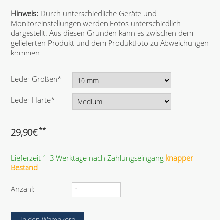
Hinweis:
Durch unterschiedliche Geräte und
Monitoreinstellungen werden Fotos unterschiedlich
dargestellt. Aus diesen Gründen kann es zwischen dem
gelieferten Produkt und dem Produktfoto zu Abweichungen
kommen.
P
Leder Größen
*
f
l
P
Leder Härte
*
i
f
c
l
h
i
**
29,90
€
t
c
f
h
e
Lieferzeit 1-3 Werktage nach Zahlungseingang
knapper
t
l
Bestand
f
d
e
l
Anzahl:
d