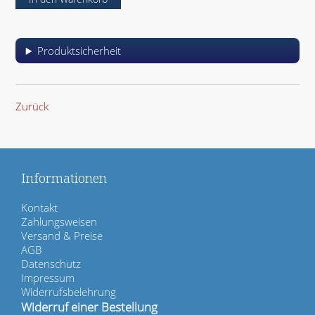
Produktsicherheit
Zurück
Informationen
N
Kontakt
a
Zahlungsweisen
v
Versand & Preise
i
AGB
g
Datenschutz
a
Impressum
t
Widerrufsbelehrung
i
Widerruf einer Bestellung