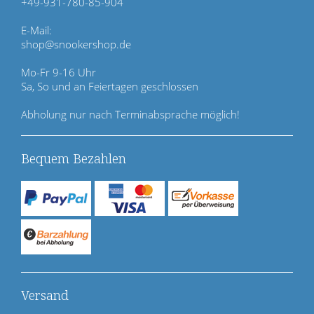
+49-931-780-85-904
s
p
E-Mail:
r
shop@snookershop.de
i
n
Mo-Fr 9-16 Uhr
g
Sa, So und an Feiertagen geschlossen
e
n
Abholung nur nach Terminabsprache möglich!
Bequem Bezahlen
Versand