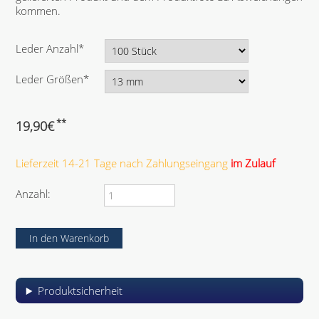
kommen.
P
Leder Anzahl
*
f
l
P
Leder Größen
*
i
f
c
l
h
i
**
19,90
€
t
c
f
h
e
Lieferzeit 14-21 Tage nach Zahlungseingang
im Zulauf
t
l
f
d
e
Anzahl:
l
d
Produktsicherheit