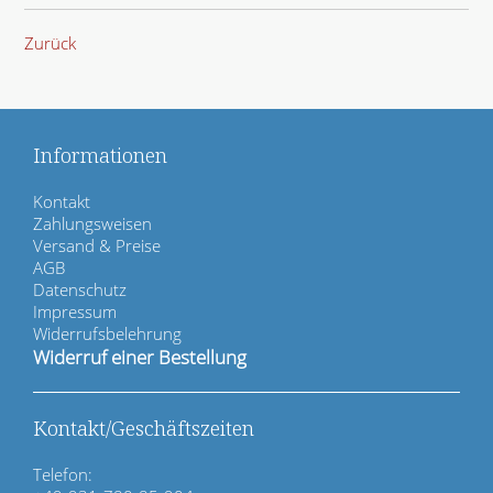
Zurück
Informationen
N
Kontakt
a
Zahlungsweisen
v
Versand & Preise
i
AGB
g
Datenschutz
a
Impressum
t
Widerrufsbelehrung
i
Widerruf einer Bestellung
o
n
ü
Kontakt/Geschäftszeiten
b
e
Telefon:
r