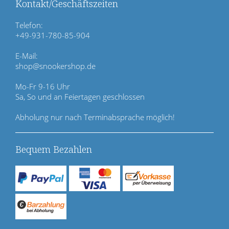
ü
Kontakt/Geschäftszeiten
b
e
Telefon:
r
+49-931-780-85-904
s
p
E-Mail:
r
shop@snookershop.de
i
n
Mo-Fr 9-16 Uhr
g
Sa, So und an Feiertagen geschlossen
e
n
Abholung nur nach Terminabsprache möglich!
Bequem Bezahlen