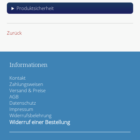
Produktsicherheit
Zurück
Informationen
N
Kontakt
a
Zahlungsweisen
v
Versand & Preise
i
AGB
g
Datenschutz
a
Impressum
t
Widerrufsbelehrung
i
Widerruf einer Bestellung
o
n