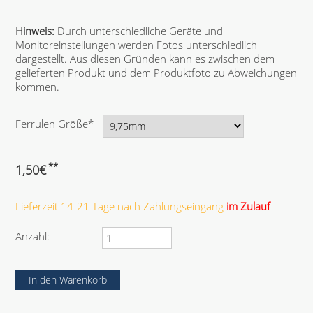
Hinweis:
Durch unterschiedliche Geräte und
Monitoreinstellungen werden Fotos unterschiedlich
dargestellt. Aus diesen Gründen kann es zwischen dem
gelieferten Produkt und dem Produktfoto zu Abweichungen
kommen.
P
Ferrulen Größe
*
f
l
i
**
1,50
€
c
h
Lieferzeit 14-21 Tage nach Zahlungseingang
im Zulauf
t
f
e
Anzahl:
l
d