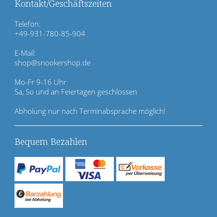
ü
Kontakt/Geschäftszeiten
b
e
Telefon:
r
+49-931-780-85-904
s
p
E-Mail:
r
shop@snookershop.de
i
n
Mo-Fr 9-16 Uhr
g
Sa, So und an Feiertagen geschlossen
e
n
Abholung nur nach Terminabsprache möglich!
Bequem Bezahlen