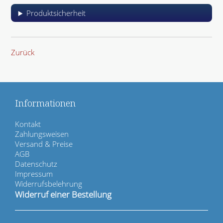
Produktsicherheit
Zurück
Informationen
N
Kontakt
a
Zahlungsweisen
v
Versand & Preise
i
AGB
g
Datenschutz
a
Impressum
t
Widerrufsbelehrung
i
Widerruf einer Bestellung
o
n