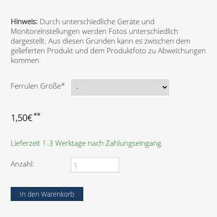
Hinweis:
Durch unterschiedliche Geräte und
Monitoreinstellungen werden Fotos unterschiedlich
dargestellt. Aus diesen Gründen kann es zwischen dem
gelieferten Produkt und dem Produktfoto zu Abweichungen
kommen.
P
Ferrulen Größe
*
f
l
i
**
1,50
€
c
h
Lieferzeit 1-3 Werktage nach Zahlungseingang
t
f
e
Anzahl:
l
d