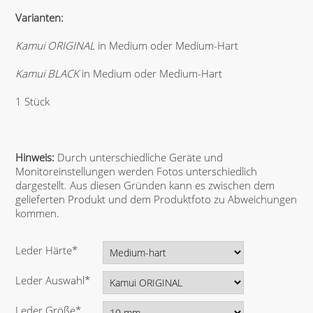
Varianten:
Kamui ORIGINAL
in Medium oder Medium-Hart
Kamui BLACK
in Medium oder Medium-Hart
1 Stück
Hinweis:
Durch unterschiedliche Geräte und
Monitoreinstellungen werden Fotos unterschiedlich
dargestellt. Aus diesen Gründen kann es zwischen dem
gelieferten Produkt und dem Produktfoto zu Abweichungen
kommen.
P
Leder Härte
*
f
l
P
Leder Auswahl
*
i
f
c
l
P
Leder Größe
*