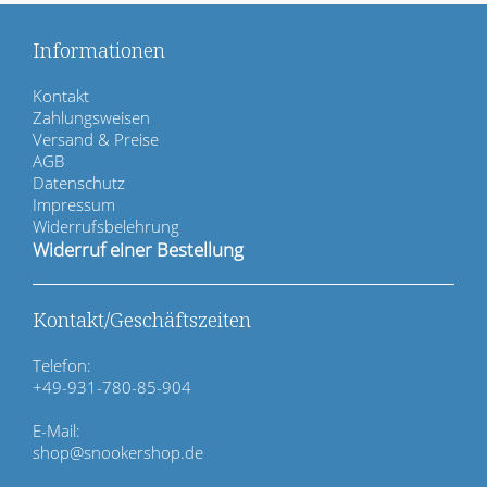
Informationen
N
Kontakt
a
Zahlungsweisen
v
Versand & Preise
i
AGB
g
Datenschutz
a
Impressum
t
Widerrufsbelehrung
i
Widerruf einer Bestellung
o
n
ü
Kontakt/Geschäftszeiten
b
e
Telefon:
r
+49-931-780-85-904
s
p
E-Mail:
r
shop@snookershop.de
i
n