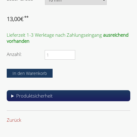
h
i
f
t
c
l
f
h
i
**
13,00
€
e
t
c
l
f
h
d
e
Lieferzeit 1-3 Werktage nach Zahlungseingang
ausreichend
t
l
vorhanden
f
d
e
l
Anzahl:
d
Produktsicherheit
Zurück