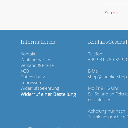
Zurück
Informationen
Kontakt/Geschäft
N
Kontakt
Telefon:
a
Zahlungsweisen
+49-931-780-85-90
v
Versand & Preise
i
AGB
E-Mail:
g
Datenschutz
shop@snookershop
a
Impressum
t
Widerrufsbelehrung
Mo-Fr 9-16 Uhr
i
Widerruf einer Bestellung
Sa, So und an Feiert
o
geschlossen
n
ü
Abholung nur nach
b
Terminabsprache mö
e
r