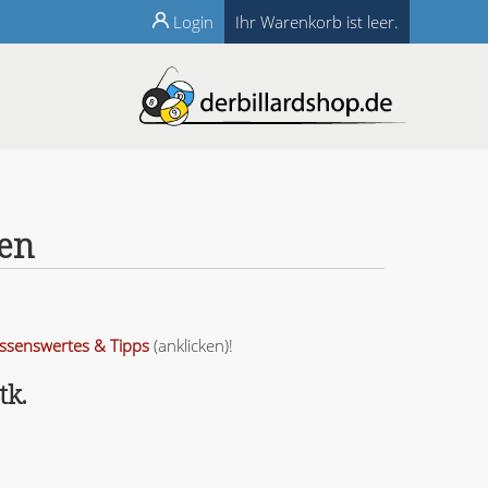
Login
Ihr Warenkorb ist leer.
len
ssenswertes & Tipps
(anklicken)!
tk.