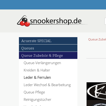
N
Queue Zubeh
Acuerate SPECIAL
a
Queues
v
i
Queue Zubehör & Pflege
g
Queue-Verlängerungen
a
t
Kreiden & Halter
i
o
Leder & Ferrulen
n
Leder Wechsel & Bearbeitung
ü
b
Queue Pflege
e
Reinigungstücher
r
s