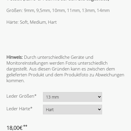
Größen: 9mm, 9,5mm, 10mm, 11mm, 13mm, 14mm
Härte: Soft, Medium, Hart
Hinweis:
Durch unterschiedliche Geräte und
Monitoreinstellungen werden Fotos unterschiedlich
dargestellt. Aus diesen Gründen kann es zwischen dem
gelieferten Produkt und dem Produktfoto zu Abweichungen
kommen.
P
Leder Größen
*
f
l
P
Leder Härte
*
i
f
c
l
h
i
**
18,00
€
t