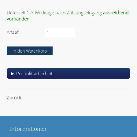
c
f
h
e
Lieferzeit 1-3 Werktage nach Zahlungseingang
ausreichend
t
l
vorhanden
f
d
e
l
Anzahl:
d
Produktsicherheit
Zurück
Informationen