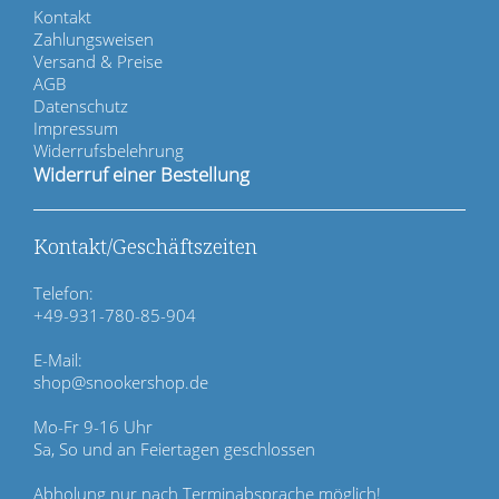
N
Kontakt
a
Zahlungsweisen
v
Versand & Preise
i
AGB
g
Datenschutz
a
Impressum
t
Widerrufsbelehrung
i
Widerruf einer Bestellung
o
n
ü
Kontakt/Geschäftszeiten
b
e
Telefon:
r
+49-931-780-85-904
s
p
E-Mail:
r
shop@snookershop.de
i
n
Mo-Fr 9-16 Uhr
g
Sa, So und an Feiertagen geschlossen
e
n
Abholung nur nach Terminabsprache möglich!