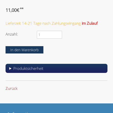
c
l
h
i
**
11,00
€
t
c
f
h
e
Lieferzeit 14-21 Tage nach Zahlungseingang
im Zulauf
t
l
f
d
e
Anzahl:
l
d
Produktsicherheit
Zurück