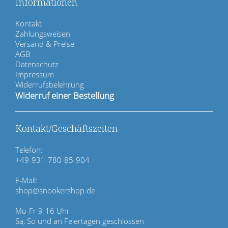
Informationen
N
Kontakt
a
Zahlungsweisen
v
Versand & Preise
i
AGB
g
Datenschutz
a
Impressum
t
Widerrufsbelehrung
i
Widerruf einer Bestellung
o
n
ü
Kontakt/Geschäftszeiten
b
e
Telefon:
r
+49-931-780-85-904
s
p
E-Mail:
r
shop@snookershop.de
i
n
Mo-Fr 9-16 Uhr
g
Sa, So und an Feiertagen geschlossen
e