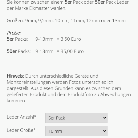
Sie können zwischen einem
5er
Pack oder
50er
Pack Leder
der Marke Elkmaster wählen.
Größen: 9mm, 9,5mm, 10mm, 11mm, 12mm oder 13mm
Preise:
5er
Packs:
9-13mm
= 3,50 Euro
50er
Packs:
9-13mm
= 35,00 Euro
Hinweis:
Durch unterschiedliche Geräte und
Monitoreinstellungen werden Fotos unterschiedlich
dargestellt. Aus diesen Gründen kann es zwischen dem
gelieferten Produkt und dem Produktfoto zu Abweichungen
kommen.
P
Leder Anzahl
*
f
l
P
Leder Größe
*
i
f