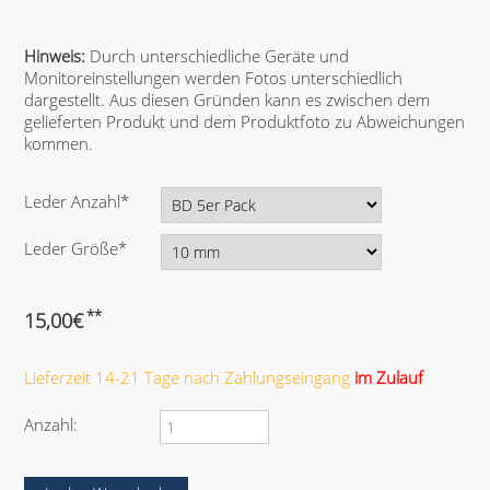
Hinweis:
Durch unterschiedliche Geräte und
Monitoreinstellungen werden Fotos unterschiedlich
dargestellt. Aus diesen Gründen kann es zwischen dem
gelieferten Produkt und dem Produktfoto zu Abweichungen
kommen.
P
Leder Anzahl
*
f
l
P
Leder Größe
*
i
f
c
l
h
i
**
15,00
€
t
c
f
h
e
Lieferzeit 14-21 Tage nach Zahlungseingang
im Zulauf
t
l
f
d
e
Anzahl:
l
d