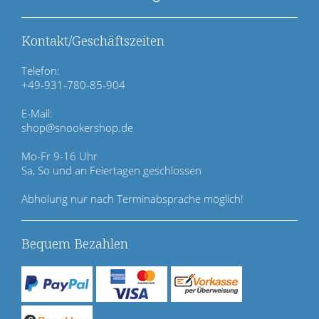
o
n
ü
Kontakt/Geschäftszeiten
b
e
Telefon:
r
+49-931-780-85-904
s
p
E-Mail:
r
shop@snookershop.de
i
n
Mo-Fr 9-16 Uhr
g
Sa, So und an Feiertagen geschlossen
e
n
Abholung nur nach Terminabsprache möglich!
Bequem Bezahlen