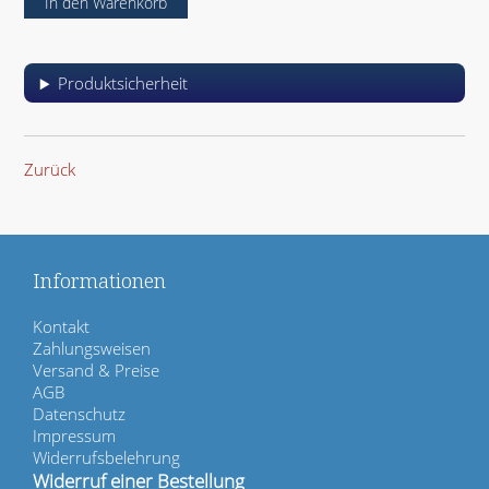
Produktsicherheit
Zurück
Informationen
N
Kontakt
a
Zahlungsweisen
v
Versand & Preise
i
AGB
g
Datenschutz
a
Impressum
t
Widerrufsbelehrung
i
Widerruf einer Bestellung