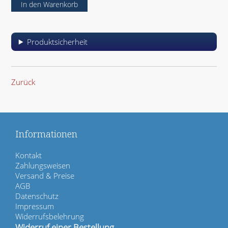
Produktsicherheit
Zurück
Informationen
N
Kontakt
a
Zahlungsweisen
v
Versand & Preise
i
AGB
g
Datenschutz
a
Impressum
t
Widerrufsbelehrung
i
Widerruf einer Bestellung