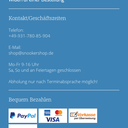
o
n
ü
Kontakt/Geschäftszeiten
b
e
Telefon:
r
+49-931-780-85-904
s
p
E-Mail:
r
shop@snookershop.de
i
n
Mo-Fr 9-16 Uhr
g
Sa, So und an Feiertagen geschlossen
e
n
Abholung nur nach Terminabsprache möglich!
Bequem Bezahlen