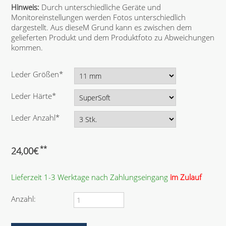
Hinweis:
Durch unterschiedliche Geräte und
Monitoreinstellungen werden Fotos unterschiedlich
dargestellt. Aus dieseM Grund kann es zwischen dem
gelieferten Produkt und dem Produktfoto zu Abweichungen
kommen.
P
Leder Größen
*
f
l
P
Leder Härte
*
i
f
c
l
P
Leder Anzahl
*
h
i
f
t
c
l
f
h
i
**
24,00
€
e
t
c
l
f
h
d
e
Lieferzeit 1-3 Werktage nach Zahlungseingang
im Zulauf
t
l
f
d
e
Anzahl:
l
d