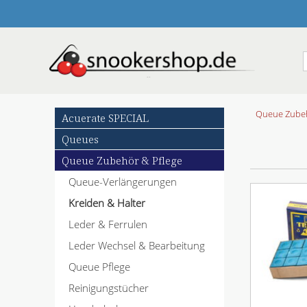
N
Queue Zubeh
Acuerate SPECIAL
a
Queues
v
i
Queue Zubehör & Pflege
g
Queue-Verlängerungen
a
t
Kreiden & Halter
i
o
Leder & Ferrulen
n
Leder Wechsel & Bearbeitung
ü
b
Queue Pflege
e
Reinigungstücher
r
s