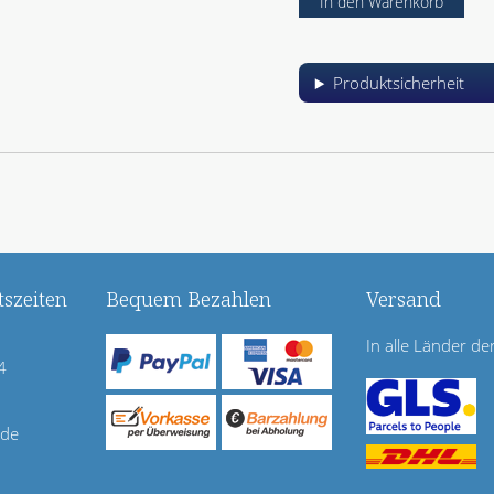
Produktsicherheit
szeiten
Bequem Bezahlen
Versand
In alle Länder de
4
.de