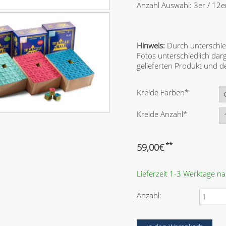
Anzahl Auswahl: 3er / 12e
Hinweis:
Durch unterschie
Fotos unterschiedlich dar
gelieferten Produkt und
P
Kreide Farben
*
f
l
P
Kreide Anzahl
*
i
f
c
l
h
i
**
59,00
€
t
c
f
h
e
Lieferzeit 1-3 Werktage n
t
l
f
d
e
Anzahl:
l
d