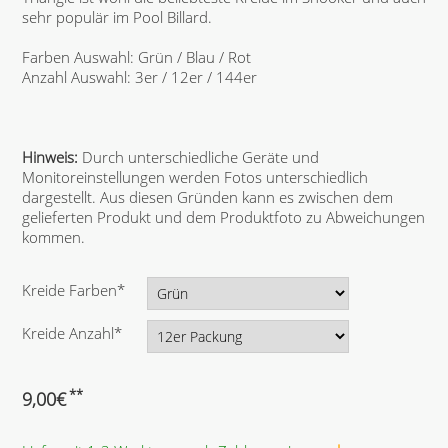
sehr populär im Pool Billard.
Farben Auswahl: Grün / Blau / Rot
Anzahl Auswahl: 3er / 12er / 144er
Hinweis:
Durch unterschiedliche Geräte und
Monitoreinstellungen werden Fotos unterschiedlich
dargestellt. Aus diesen Gründen kann es zwischen dem
gelieferten Produkt und dem Produktfoto zu Abweichungen
kommen.
P
Kreide Farben
*
f
l
P
Kreide Anzahl
*
i
f
c
l
h
i
**
9,00
€
t
c
f
h