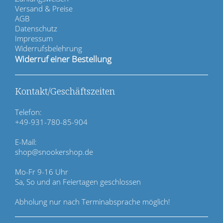
v
Versand & Preise
i
AGB
g
Datenschutz
a
Impressum
t
Widerrufsbelehrung
i
Widerruf einer Bestellung
o
n
ü
Kontakt/Geschäftszeiten
b
e
Telefon:
r
+49-931-780-85-904
s
p
E-Mail:
r
shop@snookershop.de
i
n
Mo-Fr 9-16 Uhr
g
Sa, So und an Feiertagen geschlossen
e
n
Abholung nur nach Terminabsprache möglich!