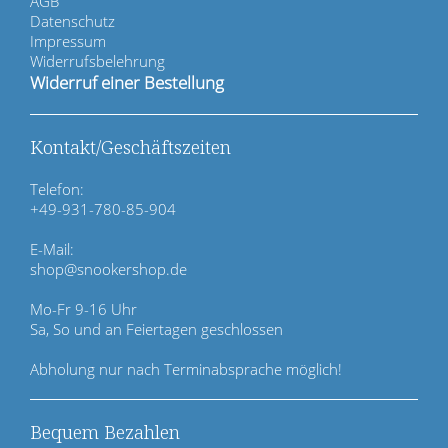
AGB
g
Datenschutz
a
Impressum
t
Widerrufsbelehrung
i
Widerruf einer Bestellung
o
n
ü
Kontakt/Geschäftszeiten
b
e
Telefon:
r
+49-931-780-85-904
s
p
E-Mail:
r
shop@snookershop.de
i
n
Mo-Fr 9-16 Uhr
g
Sa, So und an Feiertagen geschlossen
e
n
Abholung nur nach Terminabsprache möglich!
Bequem Bezahlen