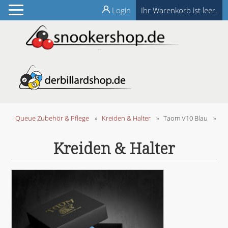
Login
Ihr Warenkorb ist leer.
Queue Zubehör & Pflege
»
Kreiden & Halter
»
Taom V10 Blau
»
Kreiden & Halter