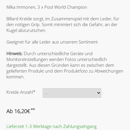
Mika Immonen, 3 x Pool World Champion
Billard Kreide sorgt, im Zusammenspiel mit dem Leder, für
den nötigen Grip. Somit minimiert sich die Gefahr, an der
Kugel abzurutschen.
Geeignet für alle Leder aus unserem Sortiment
Hinweis:
Durch unterschiedliche Geräte und
Monitoreinstellungen werden Fotos unterschiedlich
dargestellt. Aus diesen Gründen kann es zwischen dem
gelieferten Produkt und dem Produktfoto zu Abweichungen
kommen.
P
Kreide Anzahl
*
f
l
i
**
Ab
16,20
€
c
h
Lieferzeit 1-3 Werktage nach Zahlungseingang
t