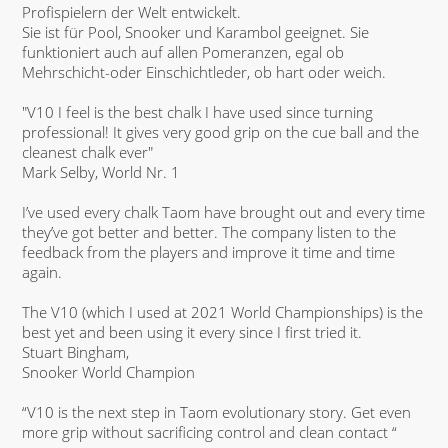
Profispielern der Welt entwickelt.
Sie ist für Pool, Snooker und Karambol geeignet. Sie
funktioniert auch auf allen Pomeranzen, egal ob
Mehrschicht-oder Einschichtleder, ob hart oder weich.
"V10 I feel is the best chalk I have used since turning
professional! It gives very good grip on the cue ball and the
cleanest chalk ever"
Mark Selby, World Nr. 1
I’ve used every chalk Taom have brought out and every time
they’ve got better and better. The company listen to the
feedback from the players and improve it time and time
again.
The V10 (which I used at 2021 World Championships) is the
best yet and been using it every since I first tried it.
Stuart Bingham,
Snooker World Champion
“V10 is the next step in Taom evolutionary story. Get even
more grip without sacrificing control and clean contact “