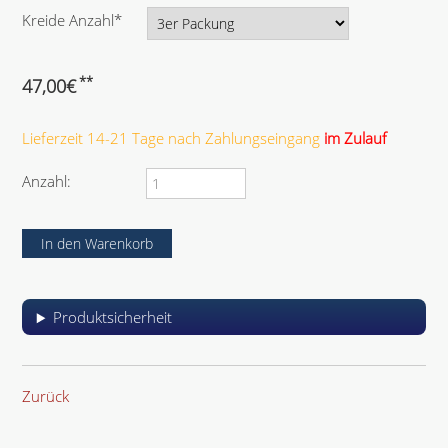
l
P
Kreide Anzahl
*
i
f
c
l
h
i
**
47,00
€
t
c
f
h
e
Lieferzeit 14-21 Tage nach Zahlungseingang
im Zulauf
t
l
f
d
e
Anzahl:
l
d
Produktsicherheit
Zurück