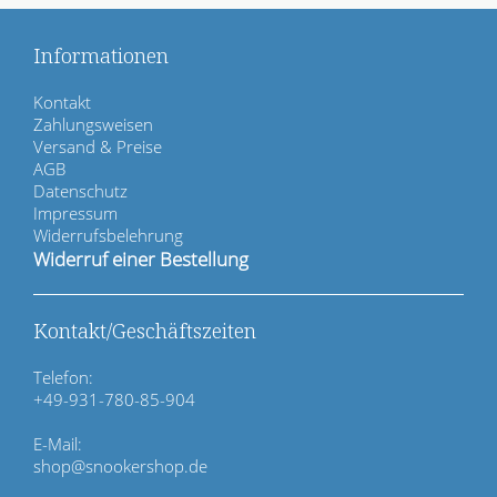
Informationen
N
Kontakt
a
Zahlungsweisen
v
Versand & Preise
i
AGB
g
Datenschutz
a
Impressum
t
Widerrufsbelehrung
i
Widerruf einer Bestellung
o
n
ü
Kontakt/Geschäftszeiten
b
e
Telefon:
r
+49-931-780-85-904
s
p
E-Mail:
r
shop@snookershop.de
i