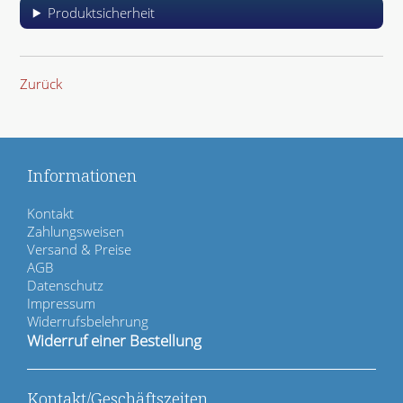
Produktsicherheit
Zurück
Informationen
N
Kontakt
a
Zahlungsweisen
v
Versand & Preise
i
AGB
g
Datenschutz
a
Impressum
t
Widerrufsbelehrung
i
Widerruf einer Bestellung
o
n
ü
Kontakt/Geschäftszeiten