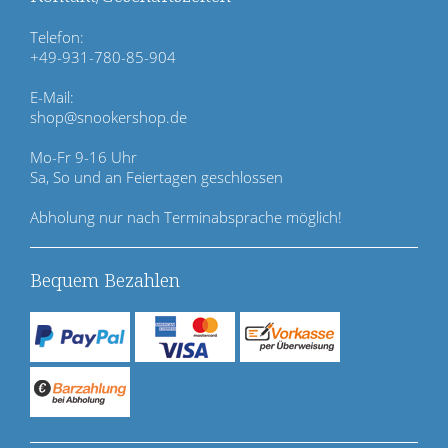
b
e
Telefon:
r
+49-931-780-85-904
s
p
E-Mail:
r
shop@snookershop.de
i
n
Mo-Fr 9-16 Uhr
g
Sa, So und an Feiertagen geschlossen
e
n
Abholung nur nach Terminabsprache möglich!
Bequem Bezahlen