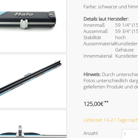
Farbe: schwarze und himm
Details laut Hersteller:
Innenmaß
59 1/4" (1
Aussenmaß
59 3/4" (1
Stabilität
hoch
Aussenmaterial
Kunstleder
Gehäuse
Innenmaterial
Kunstlede
Hinweis:
Durch unterschie
Fotos unterschiedlich dar
gelieferten Produkt und
**
125,00
€
Lieferzeit 14-21 Tage na
Anzahl: