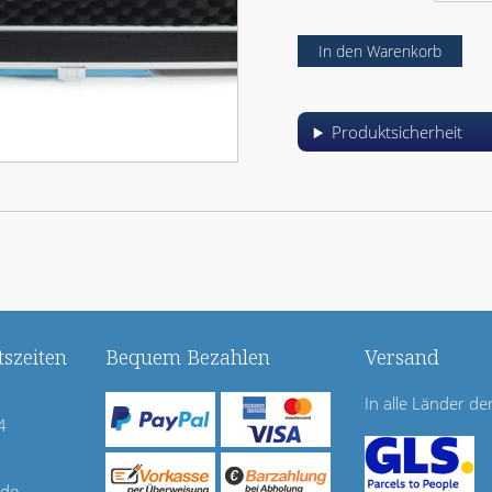
Produktsicherheit
szeiten
Bequem Bezahlen
Versand
In alle Länder de
4
.de