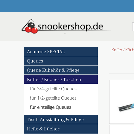
N
Koffer / Köc
Acuerate SPECIAL
a
Queues
v
i
Queue Zubehör & Pflege
g
Koffer / Köcher / Taschen
a
t
für 3/4-geteilte Queues
i
o
für 1/2-geteilte Queues
n
für einteilige Queues
ü
b
Tisch Ausstattung & Pflege
e
r
Hefte & Bücher
s