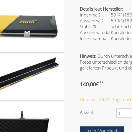
Details laut Hersteller:
Innenmaß
59 ¼" (15
Aussenmaß
59 ¾" (152
Stabilität
sehr hoch
Aussenmaterial
Kunstlede
Innenmaterial
Kunstlede
Hinweis:
Durch unterschie
Fotos unterschiedlich dar
gelieferten Produkt und
**
140,00
€
Lieferzeit 14-21 Tage na
Anzahl: