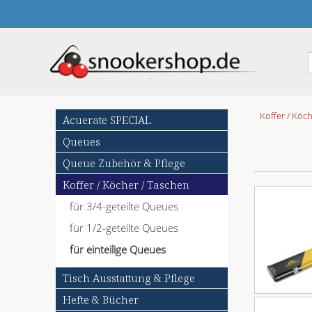
N
Koffer / Köc
Acuerate SPECIAL
a
Queues
v
i
Queue Zubehör & Pflege
g
Koffer / Köcher / Taschen
a
t
für 3/4-geteilte Queues
i
o
für 1/2-geteilte Queues
n
für einteilige Queues
ü
b
Tisch Ausstattung & Pflege
e
r
Hefte & Bücher
s