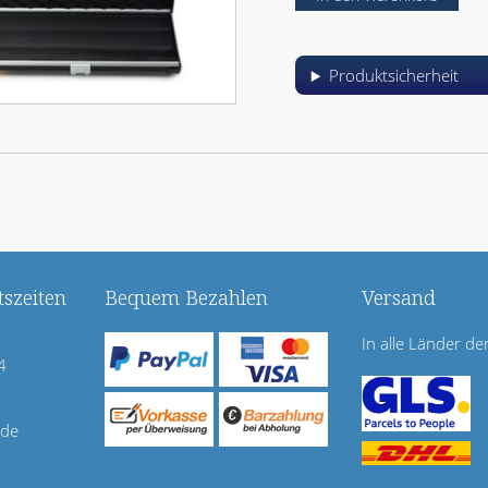
Produktsicherheit
szeiten
Bequem Bezahlen
Versand
In alle Länder de
4
.de