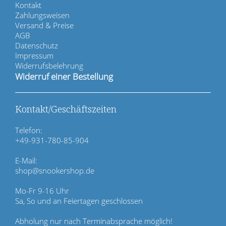
N
Kontakt
a
Zahlungsweisen
v
Versand & Preise
i
AGB
g
Datenschutz
a
Impressum
t
Widerrufsbelehrung
i
Widerruf einer Bestellung
o
n
ü
Kontakt/Geschäftszeiten
b
e
Telefon:
r
+49-931-780-85-904
s
p
E-Mail:
r
shop@snookershop.de
i
n
Mo-Fr 9-16 Uhr
g
Sa, So und an Feiertagen geschlossen
e
n
Abholung nur nach Terminabsprache möglich!