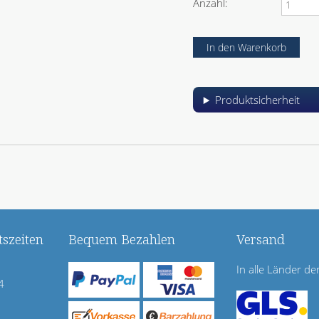
Anzahl:
Produktsicherheit
szeiten
Bequem Bezahlen
Versand
In alle Länder de
4