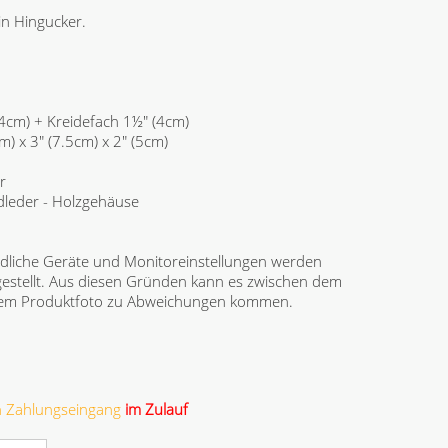
ein Hingucker.
4cm) + Kreidefach 1½" (4cm)
) x 3" (7.5cm) x 2" (5cm)
r
dleder - Holzgehäuse
dliche Geräte und Monitoreinstellungen werden
gestellt. Aus diesen Gründen kann es zwischen dem
 dem Produktfoto zu Abweichungen kommen.
ch Zahlungseingang
im Zulauf