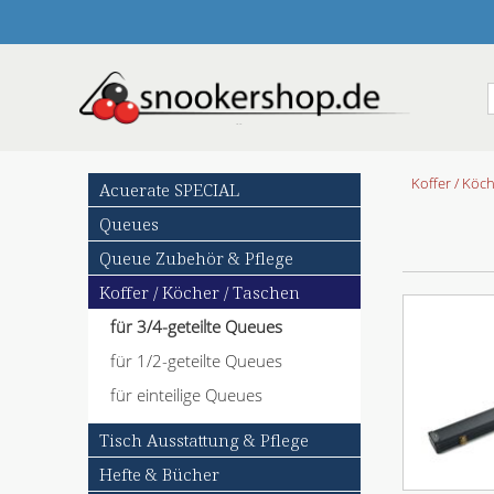
N
Koffer / Köc
Acuerate SPECIAL
a
Queues
v
i
Queue Zubehör & Pflege
g
Koffer / Köcher / Taschen
a
t
für 3/4-geteilte Queues
i
o
für 1/2-geteilte Queues
n
für einteilige Queues
ü
b
Tisch Ausstattung & Pflege
e
r
Hefte & Bücher
s