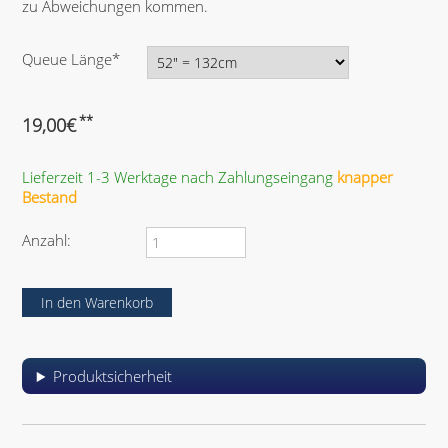
zu Abweichungen kommen.
P
Queue Länge
*
f
l
i
**
19,00
€
c
h
Lieferzeit 1-3 Werktage nach Zahlungseingang
knapper
t
Bestand
f
e
l
Anzahl:
d
Produktsicherheit