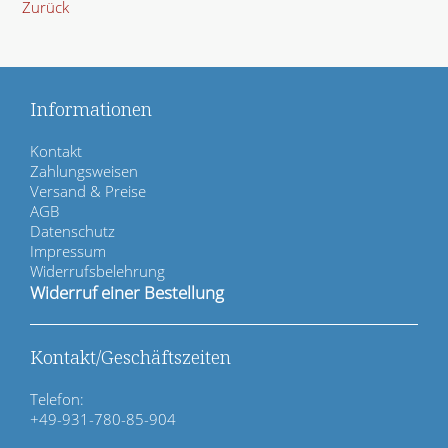
Zurück
Informationen
N
Kontakt
a
Zahlungsweisen
v
Versand & Preise
i
AGB
g
Datenschutz
a
Impressum
t
Widerrufsbelehrung
i
Widerruf einer Bestellung
o
n
ü
Kontakt/Geschäftszeiten
b
e
Telefon:
r
+49-931-780-85-904
s