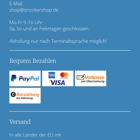
p
E-Mail:
r
shop@snookershop.de
i
n
Mo-Fr 9-16 Uhr
g
Sa, So und an Feiertagen geschlossen
e
n
Abholung nur nach Terminabsprache möglich!
Bequem Bezahlen
Versand
In alle Länder der EU mit