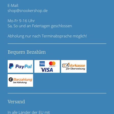
p
E-Mail:
r
shop@snookershop.de
i
n
Mo-Fr 9-16 Uhr
g
Sa, So und an Feiertagen geschlossen
e
n
Abholung nur nach Terminabsprache möglich!
Bequem Bezahlen
Versand
In alle Länder der EU mit