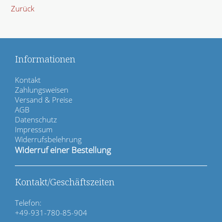
Zurück
Informationen
N
Kontakt
a
Zahlungsweisen
v
Versand & Preise
i
AGB
g
Datenschutz
a
Impressum
t
Widerrufsbelehrung
i
Widerruf einer Bestellung
o
n
ü
Kontakt/Geschäftszeiten
b
e
Telefon:
r
+49-931-780-85-904
s